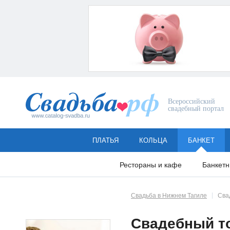
Всероссийский
свадебный портал
ПЛАТЬЯ
КОЛЬЦА
БАНКЕТ
Рестораны и кафе
Банкетн
Свадьба в Нижнем Тагиле
Сва
Свадебный то