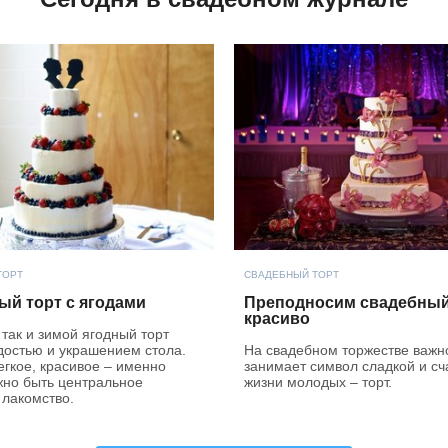
ТОРТ
СВАДЕБНЫЙ ТОРТ
ый торт с ягодами
Преподносим свадебный
красиво
 так и зимой ягодный торт
достью и украшением стола.
На свадебном торжестве важн
егкое, красивое – именно
занимает символ сладкой и сч
жно быть центральное
жизни молодых – торт.
 лакомство.