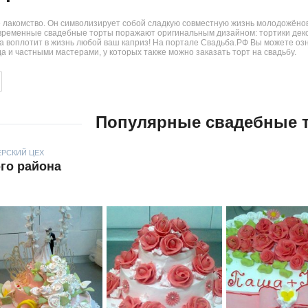
е лакомство. Он символизирует собой сладкую совместную жизнь молодожёнов
овременные свадебные торты поражают оригинальным дизайном: тортики дек
уда воплотит в жизнь любой ваш каприз! На портале Свадьба.РФ Вы можете о
 и частными мастерами, у которых также можно заказать торт на свадьбу.
Популярные свадебные 
РСКИЙ ЦЕХ
го района