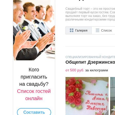
Свадебный торт – это не просто
продаёт первый кусок гостям. С
выполняя торт на заказ, без тр
различными кондитерскими города
Галерея
Список
СПЕЦИАЛИЗИРОВАННЫЙ КОНДИТЕ
Общепит Дзержинско
от 500 руб.
за килограмм